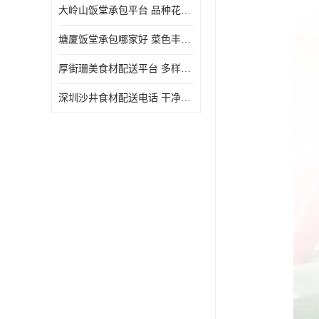
大岭山饭堂承包平台 品种花样丰富 定期推出新菜式
塘厦饭堂承包哪家好 菜色丰富 大幅度降低食材成本
厚街珊美食材配送平台 多样化选择 提高膳食质量
深圳沙井食材配送电话 干净卫生 无需亲自管理