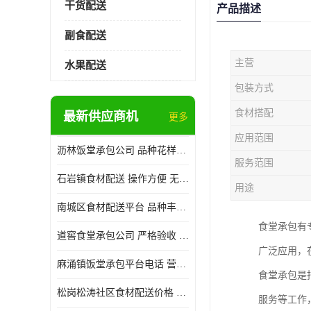
干货配送
产品描述
副食配送
主营
水果配送
包装方式
食材搭配
最新供应商机
更多
应用范围
沥林饭堂承包公司 品种花样丰富 提高员工饮食质量
服务范围
石岩镇食材配送 操作方便 无需亲自管理
用途
南城区食材配送平台 品种丰富 配送时间较短
食堂承包有
道窖食堂承包公司 严格验收 维持供膳品质稳定
广泛应用，
麻涌镇饭堂承包平台电话 营养均衡 定期推出新菜式
食堂承包是
松岗松涛社区食材配送价格 搭配均匀 菜式品种类别多
服务等工作