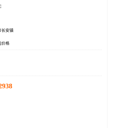
起
市长安镇
包价格
2938