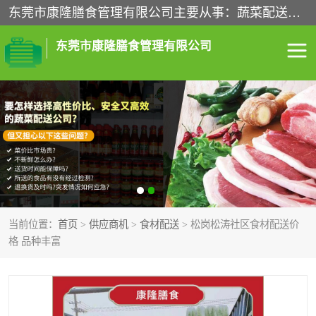
东莞市康隆膳食管理有限公司主要从事：蔬菜配送、食堂承包、企业工厂食堂承包、机关单位食堂承包、调味品配送、粮油配送、干货配送、副食配送、水果配送、海鲜配送等业务，东莞蔬菜配送电话，咨询在线客服。
东莞市康隆膳食管理有限公司
食堂承包
蔬菜配送
粮油配送
鲜肉配送
海鲜配送
食材配送
当前位置：
首页
>
供应商机
>
食材配送
> 松岗松涛社区食材配送价
调料配送
企业工厂食堂承包
格 品种丰富
机关单位食堂承包
调味品配送
干货配送
副食配送