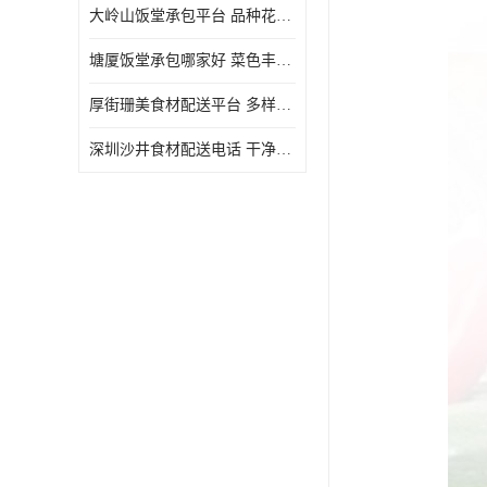
大岭山饭堂承包平台 品种花样丰富 定期推出新菜式
塘厦饭堂承包哪家好 菜色丰富 大幅度降低食材成本
厚街珊美食材配送平台 多样化选择 提高膳食质量
深圳沙井食材配送电话 干净卫生 无需亲自管理