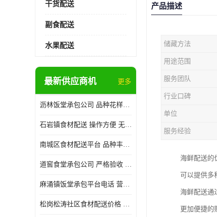
干货配送
产品描述
副食配送
储藏方法
水果配送
用途范围
服务团队
最新供应商机
更多
行业口碑
沥林饭堂承包公司 品种花样丰富 提高员工饮食质量
单位
石岩镇食材配送 操作方便 无需亲自管理
服务经验
南城区食材配送平台 品种丰富 配送时间较短
海鲜配送的
道窖食堂承包公司 严格验收 维持供膳品质稳定
可以提供多
麻涌镇饭堂承包平台电话 营养均衡 定期推出新菜式
海鲜配送通
松岗松涛社区食材配送价格 搭配均匀 菜式品种类别多
更加便捷的