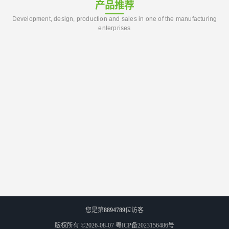
产品推荐
Development, design, production and sales in one of the manufacturing
enterprises
您是第
8894789
位访客
版权所有 ©2026-08-07
粤ICP备2023156486号