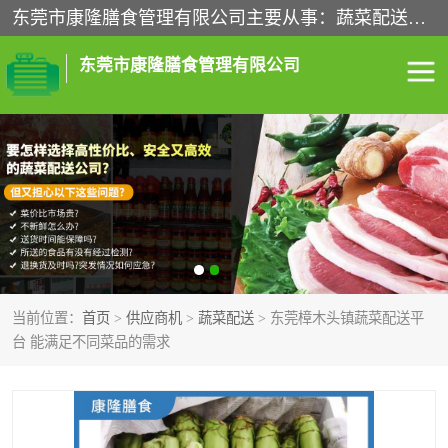
东莞市康隆膳食管理有限公司主要从事：蔬菜配送、食堂承包、企业工厂食堂承包、机关单位食堂承包、调味品配送、粮油配送、干货配送、副食配送、水果配送、海鲜配送等业务，东莞蔬菜配送电话，咨询在线客服。
东莞市康隆膳食管理有限公司
食堂承包
蔬菜配送
粮油配送
鲜肉配送
海鲜配送
食材配送
当前位置：
首页
>
供应商机
>
蔬菜配送
> 东莞樟木头镇蔬菜配送平
调料配送
企业工厂食堂承包
台 能满足不同菜品的需求
机关单位食堂承包
调味品配送
干货配送
副食配送