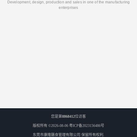
Development, design, production and sales in one of the manufacturing
enterprises
您是第
8868412
位访客
版权所有 ©2026-08-06
粤ICP备2023156486号
东莞市康隆膳食管理有限公司
保留所有权利.