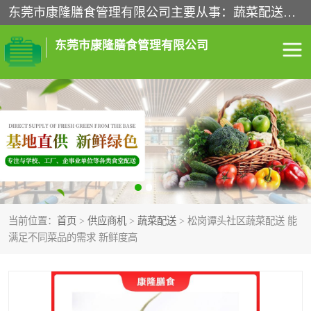
东莞市康隆膳食管理有限公司主要从事：蔬菜配送、食堂承包、企业工厂食堂承包、机关单位食堂承包、调味品配送、粮油配送、干货配送、副食配送、水果配送、海鲜配送等业务，东莞蔬菜配送电话，咨询在线客服。
东莞市康隆膳食管理有限公司
食堂承包
蔬菜配送
粮油配送
鲜肉配送
海鲜配送
食材配送
当前位置：
首页
>
供应商机
>
蔬菜配送
> 松岗谭头社区蔬菜配送 能
调料配送
企业工厂食堂承包
满足不同菜品的需求 新鲜度高
机关单位食堂承包
调味品配送
干货配送
副食配送