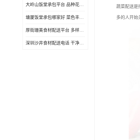
大岭山饭堂承包平台 品种花样丰富 定期推出新菜式
蔬菜配送是
塘厦饭堂承包哪家好 菜色丰富 大幅度降低食材成本
多的人开始
厚街珊美食材配送平台 多样化选择 提高膳食质量
深圳沙井食材配送电话 干净卫生 无需亲自管理