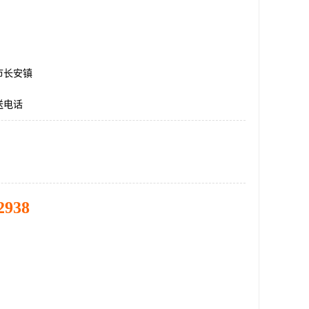
市长安镇
送电话
2938