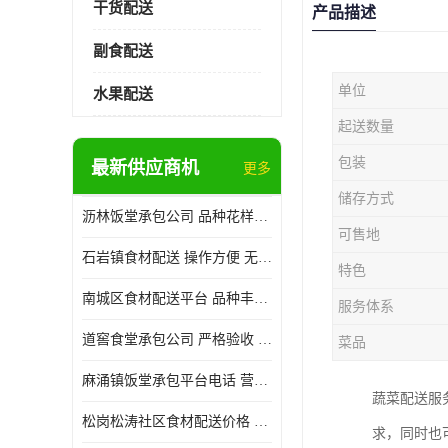
干货配送
产品描述
副食配送
单位
水果配送
起送数量
包装
最新供应商机
更多
储存方式
沥林饭堂承包公司 品种花样丰富 提高员工饮食质量
可售地
石岩镇食材配送 操作方便 无需亲自管理
特色
南城区食材配送平台 品种丰富 配送时间较短
服务体系
道窖食堂承包公司 严格验收 维持供膳品质稳定
菜品
麻涌镇饭堂承包平台电话 营养均衡 定期推出新菜式
蔬菜配送服
松岗松涛社区食材配送价格 搭配均匀 菜式品种类别多
求，同时也