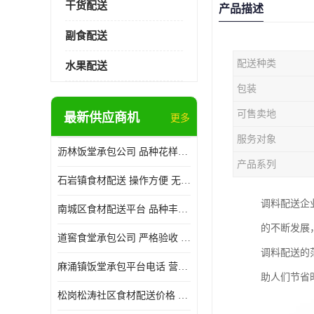
干货配送
产品描述
副食配送
配送种类
水果配送
包装
可售卖地
最新供应商机
更多
服务对象
沥林饭堂承包公司 品种花样丰富 提高员工饮食质量
产品系列
石岩镇食材配送 操作方便 无需亲自管理
调料配送企
南城区食材配送平台 品种丰富 配送时间较短
的不断发展
道窖食堂承包公司 严格验收 维持供膳品质稳定
调料配送的
麻涌镇饭堂承包平台电话 营养均衡 定期推出新菜式
助人们节省
松岗松涛社区食材配送价格 搭配均匀 菜式品种类别多