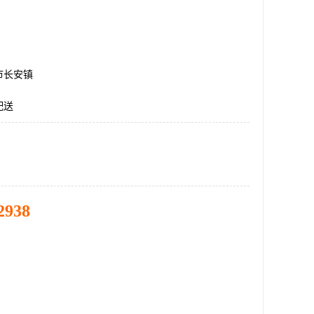
市长安镇
配送
2938