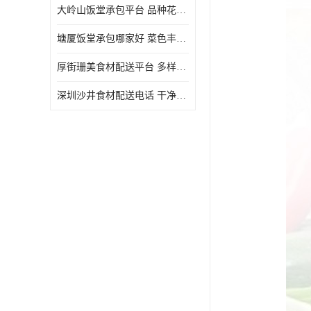
大岭山饭堂承包平台 品种花样丰富 定期推出新菜式
塘厦饭堂承包哪家好 菜色丰富 大幅度降低食材成本
厚街珊美食材配送平台 多样化选择 提高膳食质量
深圳沙井食材配送电话 干净卫生 无需亲自管理