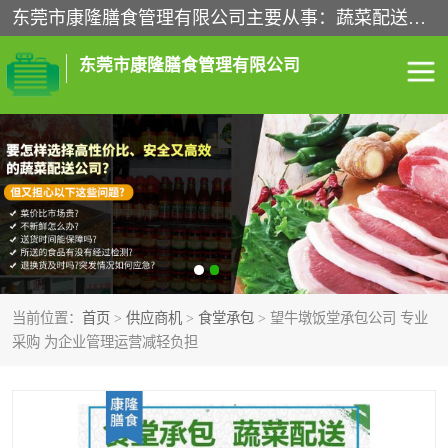
东莞市康隆膳食管理有限公司主要从事：蔬菜配送、食堂承包、企业工厂食堂承包、机关单位食堂承包、调味品配送、粮油配送、干货配送、副食配送、水果配送、海鲜配送等业务，东莞蔬菜配送电话，咨询在线客服。
东莞市康隆膳食管理有限公司
食堂承包
蔬菜配送
粮油配送
鲜肉配送
海鲜配送
食材配送
当前位置：
首页
>
供应商机
>
食堂承包
> 望牛墩饭堂承包公司 专业
调料配送
企业工厂食堂承包
采购 为企业管理运营减轻负担
机关单位食堂承包
调味品配送
干货配送
副食配送