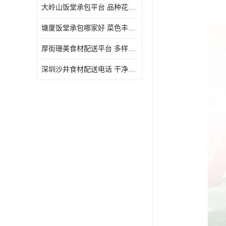
大岭山饭堂承包平台 品种花样丰富 定期推出新菜式
塘厦饭堂承包哪家好 菜色丰富 大幅度降低食材成本
厚街珊美食材配送平台 多样化选择 提高膳食质量
深圳沙井食材配送电话 干净卫生 无需亲自管理