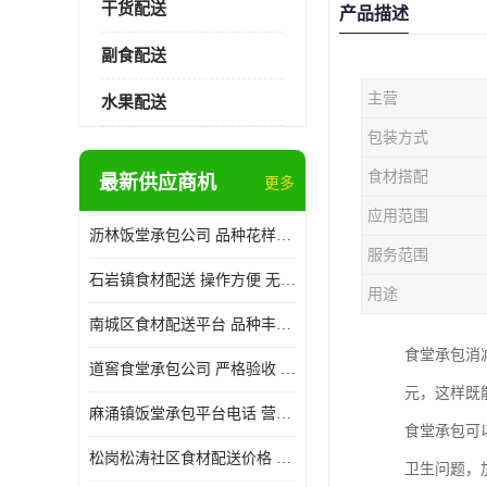
干货配送
产品描述
副食配送
主营
水果配送
包装方式
食材搭配
最新供应商机
更多
应用范围
沥林饭堂承包公司 品种花样丰富 提高员工饮食质量
服务范围
石岩镇食材配送 操作方便 无需亲自管理
用途
南城区食材配送平台 品种丰富 配送时间较短
食堂承包消
道窖食堂承包公司 严格验收 维持供膳品质稳定
元，这样既
麻涌镇饭堂承包平台电话 营养均衡 定期推出新菜式
食堂承包可
松岗松涛社区食材配送价格 搭配均匀 菜式品种类别多
卫生问题，