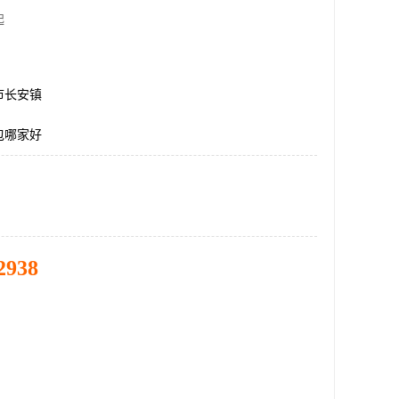
起
市长安镇
包哪家好
2938