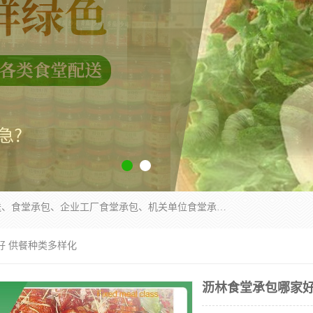
东莞市康隆膳食管理有限公司主要从事：蔬菜配送、食堂承包、企业工厂食堂承包、机关单位食堂承包、调味品配送、粮油配送、干货配送、副食配送、水果配送、海鲜配送等业务，东莞蔬菜配送电话，咨询在线客服。
好 供餐种类多样化
沥林食堂承包哪家好