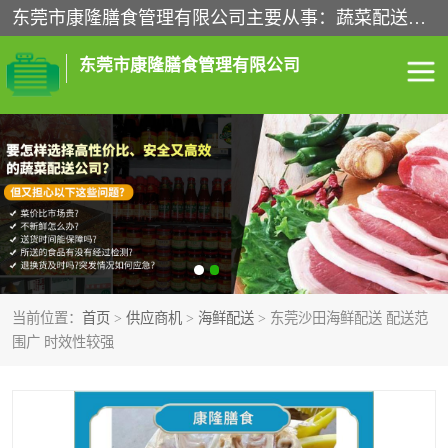
东莞市康隆膳食管理有限公司主要从事：蔬菜配送、食堂承包、企业工厂食堂承包、机关单位食堂承包、调味品配送、粮油配送、干货配送、副食配送、水果配送、海鲜配送等业务，东莞蔬菜配送电话，咨询在线客服。
东莞市康隆膳食管理有限公司
食堂承包
蔬菜配送
粮油配送
鲜肉配送
海鲜配送
食材配送
当前位置：
首页
>
供应商机
>
海鲜配送
> 东莞沙田海鲜配送 配送范
调料配送
企业工厂食堂承包
围广 时效性较强
机关单位食堂承包
调味品配送
干货配送
副食配送