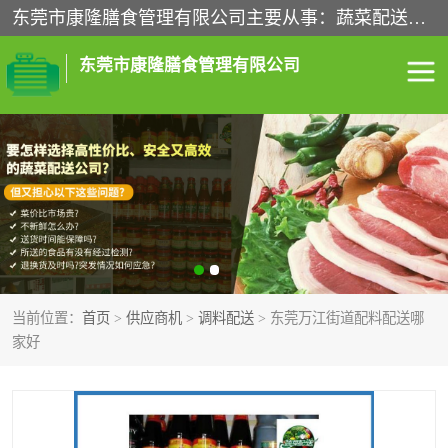
东莞市康隆膳食管理有限公司主要从事：蔬菜配送、食堂承包、企业工厂食堂承包、机关单位食堂承包、调味品配送、粮油配送、干货配送、副食配送、水果配送、海鲜配送等业务，东莞蔬菜配送电话，咨询在线客服。
东莞市康隆膳食管理有限公司
食堂承包
蔬菜配送
粮油配送
鲜肉配送
海鲜配送
食材配送
当前位置：
首页
>
供应商机
>
调料配送
> 东莞万江街道配料配送哪
调料配送
企业工厂食堂承包
家好
机关单位食堂承包
调味品配送
干货配送
副食配送