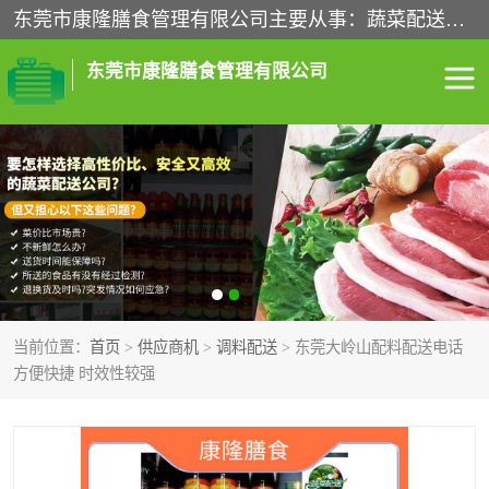
东莞市康隆膳食管理有限公司主要从事：蔬菜配送、食堂承包、企业工厂食堂承包、机关单位食堂承包、调味品配送、粮油配送、干货配送、副食配送、水果配送、海鲜配送等业务，东莞蔬菜配送电话，咨询在线客服。
东莞市康隆膳食管理有限公司
食堂承包
蔬菜配送
粮油配送
鲜肉配送
海鲜配送
食材配送
当前位置：
首页
>
供应商机
>
调料配送
> 东莞大岭山配料配送电话
调料配送
企业工厂食堂承包
方便快捷 时效性较强
机关单位食堂承包
调味品配送
干货配送
副食配送