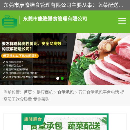
东莞市康隆膳食管理有限公司主要从事：蔬菜配送、食堂承包、企业工厂食堂承包、机关单位食堂承包、调味品配送、粮油配送、干货配送、副食配送、水果配送、海鲜配送等业务，东莞蔬菜配送电话，咨询在线客服。
东莞市康隆膳食管理有限公司
食堂承包
蔬菜配送
粮油配送
鲜肉配送
海鲜配送
食材配送
当前位置：
首页
>
供应商机
>
食堂承包
> 万江食堂承包平台电话 提
调料配送
企业工厂食堂承包
高员工饮食质量 专业采购
机关单位食堂承包
调味品配送
干货配送
副食配送