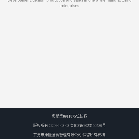
Development, design, production and sales in one of the manufacturing
enterprises
您是第
8911875
位访客
版权所有 ©2026-08-08
粤ICP备2023156486号
东莞市康隆膳食管理有限公司
保留所有权利.