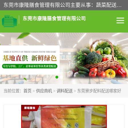
东莞市康隆膳食管理有限公司主要从事：蔬菜配送、食堂承包、企业工厂食堂承包、机关单位食堂承包、调味品配送、粮油配送、干货配送、副食配送、水果配送、海鲜配送等业务，东莞蔬菜配送电话，咨询在线客服。
东莞市康隆膳食管理有限公司
食堂承包
蔬菜配送
粮油配送
鲜肉配送
海鲜配送
食材配送
当前位置：
首页
>
供应商机
>
调料配送
> 东莞寮步配料配送哪家好
调料配送
企业工厂食堂承包
机关单位食堂承包
调味品配送
干货配送
副食配送