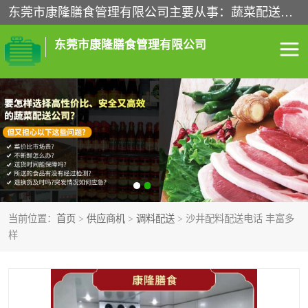
东莞市康隆膳食管理有限公司主要从事：蔬菜配送、食堂承包、企业工厂食堂承包、机关单位食堂承包、调味品配送、粮油配送、干货配送、副食配送、水果配送、海鲜配送等业务，东莞蔬菜配送电话，咨询在线客服。
东莞市康隆膳食管理有限公司
食堂承包
蔬菜配送
粮油配送
鲜肉配送
海鲜配送
食材配送
当前位置：
首页
>
供应商机
>
调料配送
> 沙井配料配送电话 丰富多
调料配送
企业工厂食堂承包
样
机关单位食堂承包
调味品配送
干货配送
副食配送