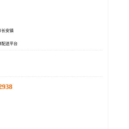
市长安镇
鲜配送平台
2938