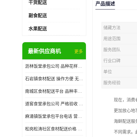
干货配送
产品描述
副食配送
储藏方法
水果配送
用途范围
服务团队
最新供应商机
更多
行业口碑
沥林饭堂承包公司 品种花样丰富 提高员工饮食质量
单位
石岩镇食材配送 操作方便 无需亲自管理
服务经验
南城区食材配送平台 品种丰富 配送时间较短
现在，消费
道窖食堂承包公司 严格验收 维持供膳品质稳定
更加放心地
麻涌镇饭堂承包平台电话 营养均衡 定期推出新菜式
海鲜配送服
松岗松涛社区食材配送价格 搭配均匀 菜式品种类别多
不同需求。