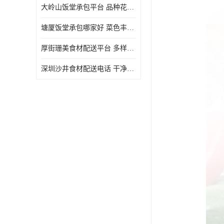
大岭山饭堂承包平台 品种花样丰富 定期推出新菜式
塘厦饭堂承包哪家好 菜色丰富 大幅度降低食材成本
厚街珊美食材配送平台 多样化选择 提高膳食质量
深圳沙井食材配送电话 干净卫生 无需亲自管理