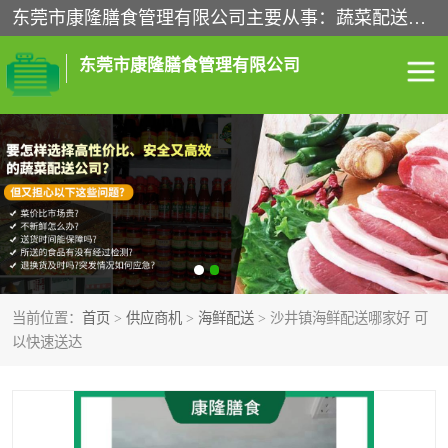
东莞市康隆膳食管理有限公司主要从事：蔬菜配送、食堂承包、企业工厂食堂承包、机关单位食堂承包、调味品配送、粮油配送、干货配送、副食配送、水果配送、海鲜配送等业务，东莞蔬菜配送电话，咨询在线客服。
东莞市康隆膳食管理有限公司
食堂承包
蔬菜配送
粮油配送
鲜肉配送
海鲜配送
食材配送
当前位置：
首页
>
供应商机
>
海鲜配送
> 沙井镇海鲜配送哪家好 可
调料配送
企业工厂食堂承包
以快速送达
机关单位食堂承包
调味品配送
干货配送
副食配送