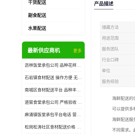
干货配送
产品描述
副食配送
储藏方法
水果配送
用途范围
服务团队
最新供应商机
更多
行业口碑
沥林饭堂承包公司 品种花样丰富 提高员工饮食质量
单位
石岩镇食材配送 操作方便 无需亲自管理
服务经验
南城区食材配送平台 品种丰富 配送时间较短
海鲜配送的
道窖食堂承包公司 严格验收 维持供膳品质稳定
可以提供多
麻涌镇饭堂承包平台电话 营养均衡 定期推出新菜式
海鲜配送服
松岗松涛社区食材配送价格 搭配均匀 菜式品种类别多
不同需求。