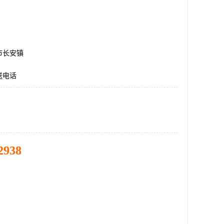
市长安镇
送电话
2938