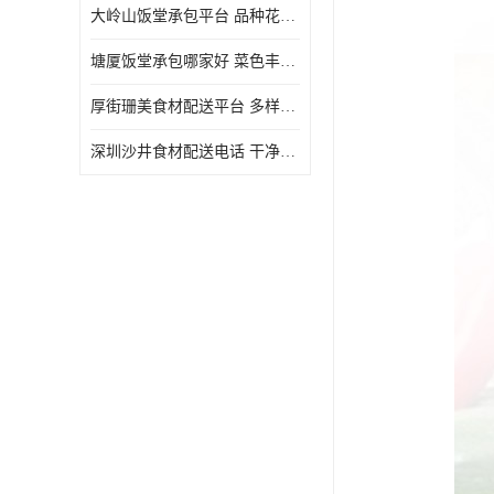
大岭山饭堂承包平台 品种花样丰富 定期推出新菜式
塘厦饭堂承包哪家好 菜色丰富 大幅度降低食材成本
厚街珊美食材配送平台 多样化选择 提高膳食质量
深圳沙井食材配送电话 干净卫生 无需亲自管理