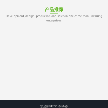
产品推荐
Development, design, production and sales in one of the manufacturing
enterprises
您是第
8882216
位访客