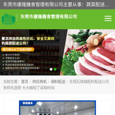
东莞市康隆膳食管理有限公司主要从事：蔬菜配送、食堂承包、企业工厂食堂承包、机关单位食堂承包、调味品配送、粮油配送、干货配送、副食配送、水果配送、海鲜配送等业务，东莞蔬菜配送电话，咨询在线客服。
东莞市康隆膳食管理有限公司
食堂承包
蔬菜配送
粮油配送
鲜肉配送
海鲜配送
食材配送
当前位置：
首页
>
供应商机
>
调料配送
> 东莞石排镇配料配送公司
调料配送
企业工厂食堂承包
多样化选择 大大缩短了采购时间
机关单位食堂承包
调味品配送
干货配送
副食配送