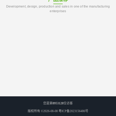
Development, design, production and sales in one of the manufacturing
enterprises
您是第
8953128
位访客
版权所有 ©2026-08-08
粤ICP备2023156486号