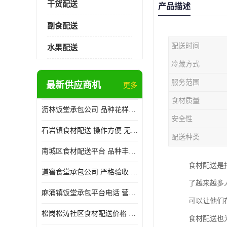
干货配送
产品描述
副食配送
配送时间
水果配送
冷藏方式
服务范围
最新供应商机
更多
食材质量
沥林饭堂承包公司 品种花样丰富 提高员工饮食质量
安全性
石岩镇食材配送 操作方便 无需亲自管理
配送种类
南城区食材配送平台 品种丰富 配送时间较短
食材配送是
道窖食堂承包公司 严格验收 维持供膳品质稳定
了越来越多
麻涌镇饭堂承包平台电话 营养均衡 定期推出新菜式
可以让他们
松岗松涛社区食材配送价格 搭配均匀 菜式品种类别多
食材配送也