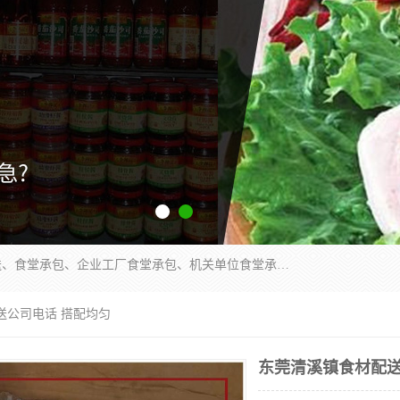
东莞市康隆膳食管理有限公司主要从事：蔬菜配送、食堂承包、企业工厂食堂承包、机关单位食堂承包、调味品配送、粮油配送、干货配送、副食配送、水果配送、海鲜配送等业务，东莞蔬菜配送电话，咨询在线客服。
送公司电话 搭配均匀
东莞清溪镇食材配送