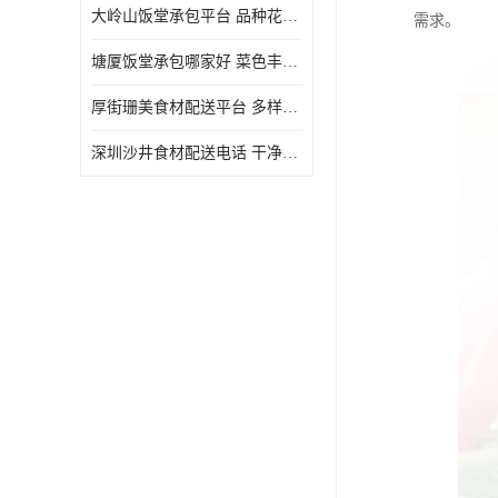
大岭山饭堂承包平台 品种花样丰富 定期推出新菜式
需求。
塘厦饭堂承包哪家好 菜色丰富 大幅度降低食材成本
厚街珊美食材配送平台 多样化选择 提高膳食质量
深圳沙井食材配送电话 干净卫生 无需亲自管理