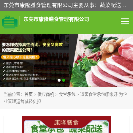
东莞市康隆膳食管理有限公司主要从事：蔬菜配送、食堂承包、企业工厂食堂承包、机关单位食堂承包、调味品配送、粮油配送、干货配送、副食配送、水果配送、海鲜配送等业务，东莞蔬菜配送电话，咨询在线客服。
东莞市康隆膳食管理有限公司
食堂承包
蔬菜配送
粮油配送
鲜肉配送
海鲜配送
食材配送
当前位置：
首页
>
供应商机
>
食堂承包
> 道窖食堂承包哪家好 为企
调料配送
企业工厂食堂承包
业管理运营减轻负担
机关单位食堂承包
调味品配送
干货配送
副食配送