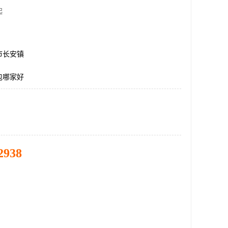
起
市长安镇
包哪家好
2938