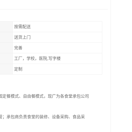
按需配送
送货上门
完善
工厂，学校，医院,写字楼
定制
固定餐模式、自由餐模式，现广为各食堂承包公司
营；承包商负责食堂的装修、设备采购、食品采
。