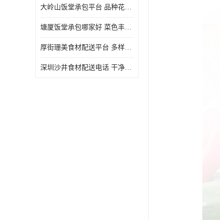
大岭山饭堂承包平台 品种花样丰富 定期推出新菜式
塘厦饭堂承包哪家好 菜色丰富 大幅度降低食材成本
厚街珊美食材配送平台 多样化选择 提高膳食质量
深圳沙井食材配送电话 干净卫生 无需亲自管理