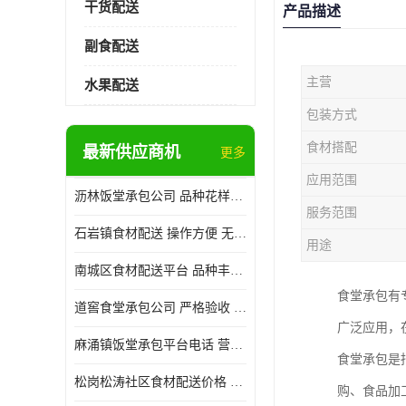
干货配送
产品描述
副食配送
主营
水果配送
包装方式
食材搭配
最新供应商机
更多
应用范围
沥林饭堂承包公司 品种花样丰富 提高员工饮食质量
服务范围
石岩镇食材配送 操作方便 无需亲自管理
用途
南城区食材配送平台 品种丰富 配送时间较短
食堂承包有
道窖食堂承包公司 严格验收 维持供膳品质稳定
广泛应用，
麻涌镇饭堂承包平台电话 营养均衡 定期推出新菜式
食堂承包是
松岗松涛社区食材配送价格 搭配均匀 菜式品种类别多
购、食品加