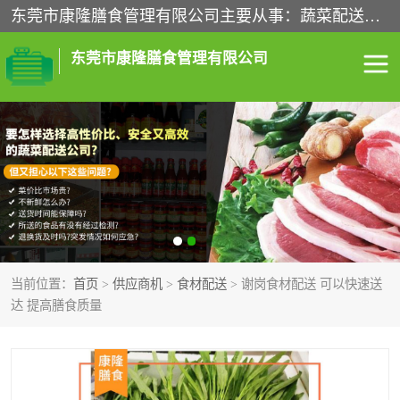
东莞市康隆膳食管理有限公司主要从事：蔬菜配送、食堂承包、企业工厂食堂承包、机关单位食堂承包、调味品配送、粮油配送、干货配送、副食配送、水果配送、海鲜配送等业务，东莞蔬菜配送电话，咨询在线客服。
东莞市康隆膳食管理有限公司
食堂承包
蔬菜配送
粮油配送
鲜肉配送
海鲜配送
食材配送
当前位置：
首页
>
供应商机
>
食材配送
> 谢岗食材配送 可以快速送
调料配送
企业工厂食堂承包
达 提高膳食质量
机关单位食堂承包
调味品配送
干货配送
副食配送