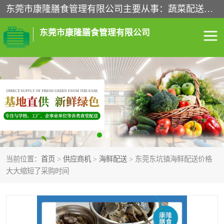
东莞市康隆膳食管理有限公司主要从事：蔬菜配送、食堂承包、企业工厂食堂承包、机关单位食堂承包、调味品配送、粮油配送、干货配送、副食配送、水果配送、海鲜配送等业务，东莞蔬菜配送电话，咨询在线客服。
东莞市康隆膳食管理有限公司
食堂承包
蔬菜配送
粮油配送
鲜肉配送
海鲜配送
食材配送
当前位置：
首页
>
供应商机
>
海鲜配送
> 东莞东坑镇海鲜配送价格
调料配送
企业工厂食堂承包
大大缩短了采购时间
机关单位食堂承包
调味品配送
干货配送
副食配送