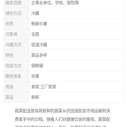
服务范围
企事业单位、学校、医院等
储存方式
冷藏
优势
物美价廉
可售地
全国
冷藏方式
低温冷藏
特色
菜品多样
包装方式
保鲜膜
服务体系
完善
用途
食堂,工厂饭堂
菜品
新鲜
蔬菜配送是指将新鲜的蔬菜从农田或批发市场运输到消
费者手中的过程。随着人们对健康饮食的重视，蔬菜配