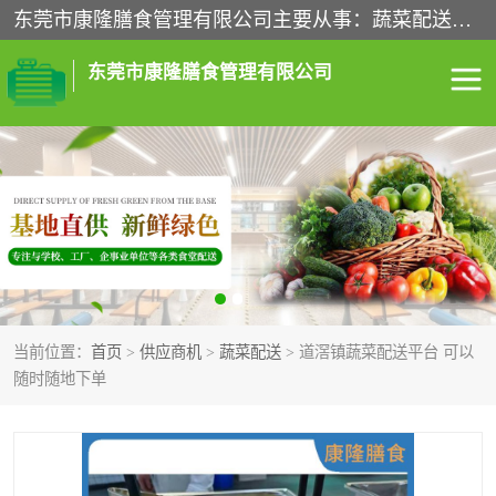
东莞市康隆膳食管理有限公司主要从事：蔬菜配送、食堂承包、企业工厂食堂承包、机关单位食堂承包、调味品配送、粮油配送、干货配送、副食配送、水果配送、海鲜配送等业务，东莞蔬菜配送电话，咨询在线客服。
东莞市康隆膳食管理有限公司
食堂承包
蔬菜配送
粮油配送
鲜肉配送
海鲜配送
食材配送
当前位置：
首页
>
供应商机
>
蔬菜配送
> 道滘镇蔬菜配送平台 可以
调料配送
企业工厂食堂承包
随时随地下单
机关单位食堂承包
调味品配送
干货配送
副食配送