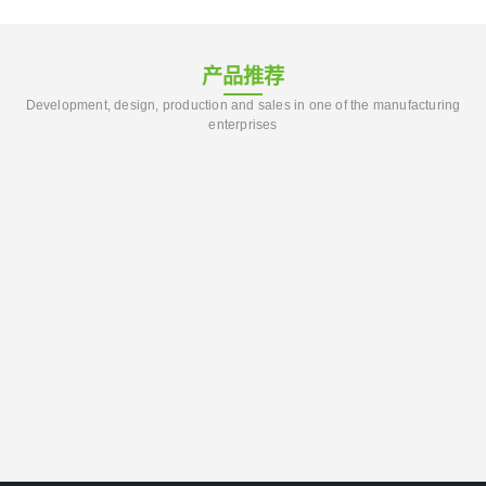
产品推荐
Development, design, production and sales in one of the manufacturing
enterprises