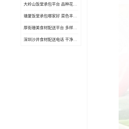
大岭山饭堂承包平台 品种花样丰富 定期推出新菜式
塘厦饭堂承包哪家好 菜色丰富 大幅度降低食材成本
厚街珊美食材配送平台 多样化选择 提高膳食质量
深圳沙井食材配送电话 干净卫生 无需亲自管理