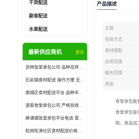
干货配送
产品描述
副食配送
主营
水果配送
包装方式
食材搭配
最新供应商机
更多
应用范围
沥林饭堂承包公司 品种花样丰富 提高员工饮食质量
服务范围
石岩镇食材配送 操作方便 无需亲自管理
用途
南城区食材配送平台 品种丰富 配送时间较短
食堂承包能
道窖食堂承包公司 严格验收 维持供膳品质稳定
食堂承包是
麻涌镇饭堂承包平台电话 营养均衡 定期推出新菜式
购、食品加
松岗松涛社区食材配送价格 搭配均匀 菜式品种类别多