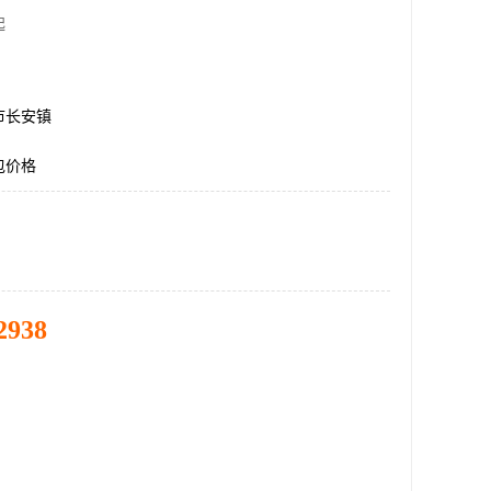
起
市长安镇
包价格
2938