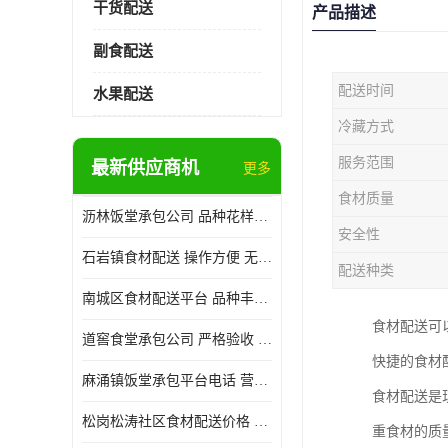
干货配送
产品描述
副食配送
配送时间
水果配送
冷藏方式
服务范围
最新供应商机
更多
食材质量
沥林饭堂承包公司 品种花样丰富 提高员工饮食质量
安全性
石岩镇食材配送 操作方便 无需亲自管理
配送种类
南城区食材配送平台 品种丰富 配送时间较短
食材配送可
道窖食堂承包公司 严格验收 维持供膳品质稳定
快捷的食材
麻涌镇饭堂承包平台电话 营养均衡 定期推出新菜式
食材配送是
松岗松涛社区食材配送价格 搭配均匀 菜式品种类别多
重食材的质