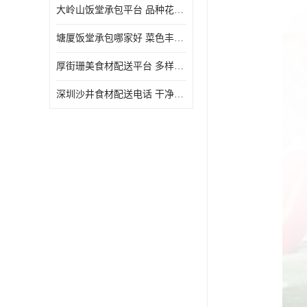
大岭山饭堂承包平台 品种花样丰富 定期推出新菜式
塘厦饭堂承包哪家好 菜色丰富 大幅度降低食材成本
厚街珊美食材配送平台 多样化选择 提高膳食质量
深圳沙井食材配送电话 干净卫生 无需亲自管理