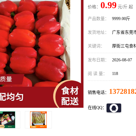
0.99
价格：
元/斤 起
产品数量：
9999.00斤
发货地址：
广东省东莞
关键词：
厚街三屯食
发布日期：
2026-08-07
阅 读 量：
118
1372818
销售电话：
在线QQ：