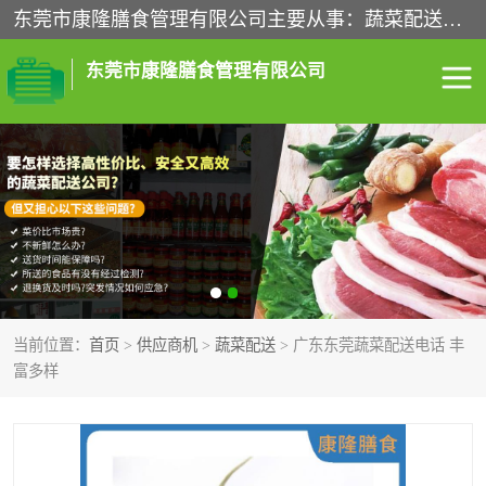
东莞市康隆膳食管理有限公司主要从事：蔬菜配送、食堂承包、企业工厂食堂承包、机关单位食堂承包、调味品配送、粮油配送、干货配送、副食配送、水果配送、海鲜配送等业务，东莞蔬菜配送电话，咨询在线客服。
东莞市康隆膳食管理有限公司
食堂承包
蔬菜配送
粮油配送
鲜肉配送
海鲜配送
食材配送
当前位置：
首页
>
供应商机
>
蔬菜配送
> 广东东莞蔬菜配送电话 丰
调料配送
企业工厂食堂承包
富多样
机关单位食堂承包
调味品配送
干货配送
副食配送