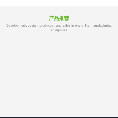
产品推荐
Development, design, production and sales in one of the manufacturing
enterprises