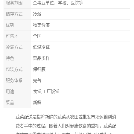
服务范围
企事业单位、学校、医院等
储存方式
冷藏
优势
物美价廉
可售地
全国
冷藏方式
低温冷藏
特色
菜品多样
包装方式
保鲜膜
服务体系
完善
用途
食堂,工厂饭堂
菜品
新鲜
蔬菜配送是指将新鲜的蔬菜从农田或批发市场运输到消
费者手中的过程。随着人们对健康饮食的重视，蔬菜配