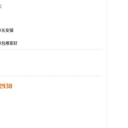
起
市长安镇
承包哪家好
2938