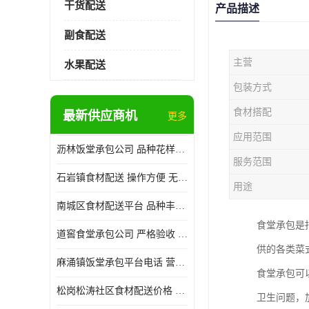
干货配送
产品描述
副食配送
主营
水果配送
包装方式
食材搭配
最新供应商机
更多
应用范围
沥林饭堂承包公司 品种花样丰富 提高员工饮食质量
服务范围
石岩镇食材配送 操作方便 无需亲自管理
用途
南城区食材配送平台 品种丰富 配送时间较短
食堂承包是
道窖食堂承包公司 严格验收 维持供膳品质稳定
供的各类菜
麻涌镇饭堂承包平台电话 营养均衡 定期推出新菜式
食堂承包可
松岗松涛社区食材配送价格 搭配均匀 菜式品种类别多
卫生问题，