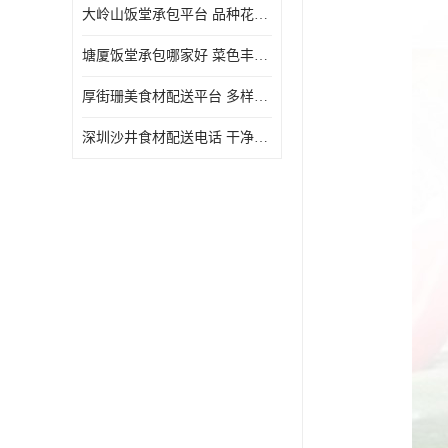
大岭山饭堂承包平台 品种花样丰富 定期推出新菜式
塘厦饭堂承包哪家好 菜色丰富 大幅度降低食材成本
厚街珊美食材配送平台 多样化选择 提高膳食质量
深圳沙井食材配送电话 干净卫生 无需亲自管理