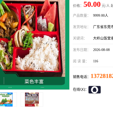
50.00
价格：
元/人 
产品数量：
9999.00人
发货地址：
广东省东莞
关键词：
大岭山饭堂
发布日期：
2026-08-08
阅 读 量：
116
1372818
销售电话：
在线QQ：