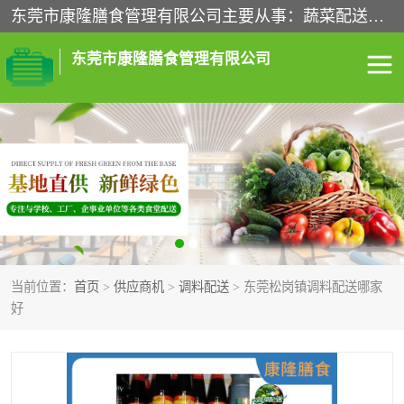
东莞市康隆膳食管理有限公司主要从事：蔬菜配送、食堂承包、企业工厂食堂承包、机关单位食堂承包、调味品配送、粮油配送、干货配送、副食配送、水果配送、海鲜配送等业务，东莞蔬菜配送电话，咨询在线客服。
东莞市康隆膳食管理有限公司
食堂承包
蔬菜配送
粮油配送
鲜肉配送
海鲜配送
食材配送
当前位置：
首页
>
供应商机
>
调料配送
> 东莞松岗镇调料配送哪家
调料配送
企业工厂食堂承包
好
机关单位食堂承包
调味品配送
干货配送
副食配送