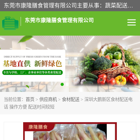
东莞市康隆膳食管理有限公司主要从事：蔬菜配送、食堂承包、企业工厂食堂承包、机关单位食堂承包、调味品配送、粮油配送、干货配送、副食配送、水果配送、海鲜配送等业务，东莞蔬菜配送电话，咨询在线客服。
东莞市康隆膳食管理有限公司
食堂承包
蔬菜配送
粮油配送
鲜肉配送
海鲜配送
食材配送
当前位置：
首页
>
供应商机
>
食材配送
> 深圳大鹏新区食材配送电
调料配送
企业工厂食堂承包
话 操作方便 配送时间较短
机关单位食堂承包
调味品配送
干货配送
副食配送