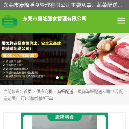
东莞市康隆膳食管理有限公司主要从事：蔬菜配送、食堂承包、企业工厂食堂承包、机关单位食堂承包、调味品配送、粮油配送、干货配送、副食配送、水果配送、海鲜配送等业务，东莞蔬菜配送电话，咨询在线客服。
东莞市康隆膳食管理有限公司
食堂承包
蔬菜配送
粮油配送
鲜肉配送
海鲜配送
食材配送
当前位置：
首页
>
供应商机
>
海鲜配送
> 凤岗海鲜配送公司电话 配
调料配送
企业工厂食堂承包
送范围广 可以随时随地下单
机关单位食堂承包
调味品配送
干货配送
副食配送