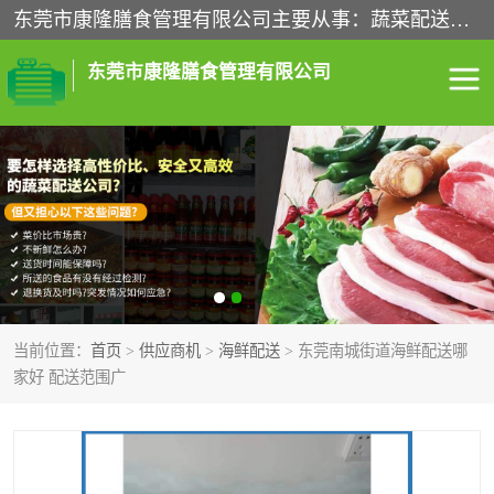
东莞市康隆膳食管理有限公司主要从事：蔬菜配送、食堂承包、企业工厂食堂承包、机关单位食堂承包、调味品配送、粮油配送、干货配送、副食配送、水果配送、海鲜配送等业务，东莞蔬菜配送电话，咨询在线客服。
东莞市康隆膳食管理有限公司
食堂承包
蔬菜配送
粮油配送
鲜肉配送
海鲜配送
食材配送
当前位置：
首页
>
供应商机
>
海鲜配送
> 东莞南城街道海鲜配送哪
调料配送
企业工厂食堂承包
家好 配送范围广
机关单位食堂承包
调味品配送
干货配送
副食配送