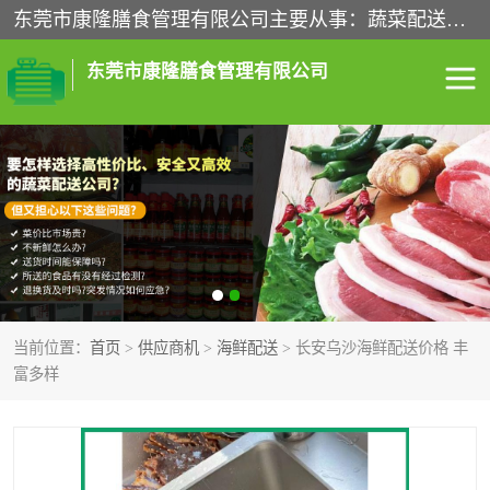
东莞市康隆膳食管理有限公司主要从事：蔬菜配送、食堂承包、企业工厂食堂承包、机关单位食堂承包、调味品配送、粮油配送、干货配送、副食配送、水果配送、海鲜配送等业务，东莞蔬菜配送电话，咨询在线客服。
东莞市康隆膳食管理有限公司
食堂承包
蔬菜配送
粮油配送
鲜肉配送
海鲜配送
食材配送
当前位置：
首页
>
供应商机
>
海鲜配送
> 长安乌沙海鲜配送价格 丰
调料配送
企业工厂食堂承包
富多样
机关单位食堂承包
调味品配送
干货配送
副食配送