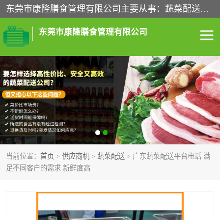
东莞市康隆膳食管理有限公司主要从事：蔬菜配送、食堂承包、企业工厂食堂承包、机关单位食堂承包、调味品配送、粮油配送、干货配送、副食配送、水果配送、海鲜配送等业务，东莞蔬菜配送电话，咨询在线客服。
东莞市康隆膳食管理有限公司
食堂承包
蔬菜配送
粮油配送
鲜肉配送
海鲜配送
食材配送
当前位置：
首页
>
供应商机
>
蔬菜配送
> 广东蔬菜配送平台电话 满
调料配送
企业工厂食堂承包
足不同客户的需求 新鲜度高
机关单位食堂承包
调味品配送
干货配送
副食配送