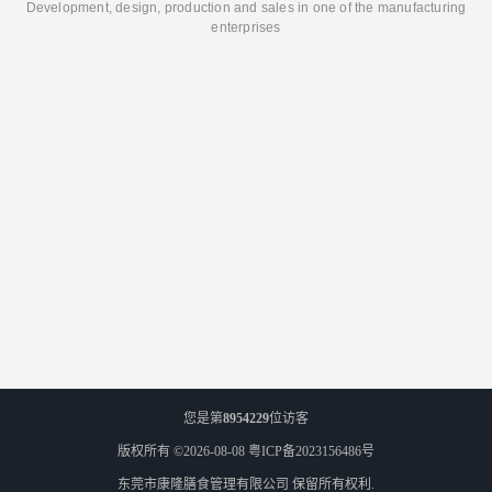
Development, design, production and sales in one of the manufacturing
enterprises
您是第
8954229
位访客
版权所有 ©2026-08-08
粤ICP备2023156486号
东莞市康隆膳食管理有限公司
保留所有权利.