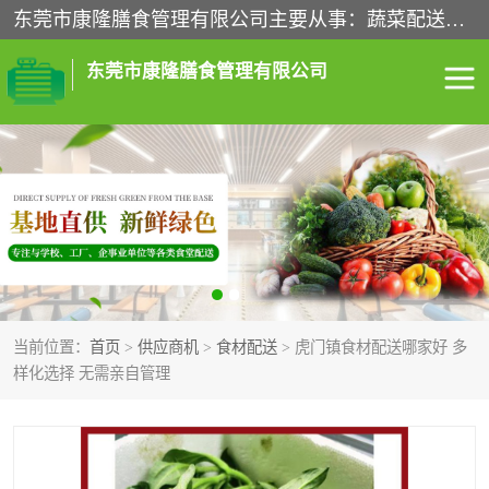
东莞市康隆膳食管理有限公司主要从事：蔬菜配送、食堂承包、企业工厂食堂承包、机关单位食堂承包、调味品配送、粮油配送、干货配送、副食配送、水果配送、海鲜配送等业务，东莞蔬菜配送电话，咨询在线客服。
东莞市康隆膳食管理有限公司
食堂承包
蔬菜配送
粮油配送
鲜肉配送
海鲜配送
食材配送
当前位置：
首页
>
供应商机
>
食材配送
> 虎门镇食材配送哪家好 多
调料配送
企业工厂食堂承包
样化选择 无需亲自管理
机关单位食堂承包
调味品配送
干货配送
副食配送