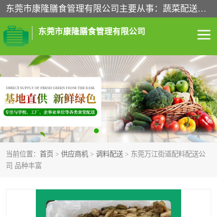
东莞市康隆膳食管理有限公司主要从事：蔬菜配送、食堂承包、企业工厂食堂承包、机关单位食堂承包、调味品配送、粮油配送、干货配送、副食配送、水果配送、海鲜配送等业务，东莞蔬菜配送电话，咨询在线客服。
东莞市康隆膳食管理有限公司
食堂承包
蔬菜配送
粮油配送
鲜肉配送
海鲜配送
食材配送
当前位置：
首页
>
供应商机
>
调料配送
> 东莞万江街道配料配送公
调料配送
企业工厂食堂承包
司 品种丰富
机关单位食堂承包
调味品配送
干货配送
副食配送