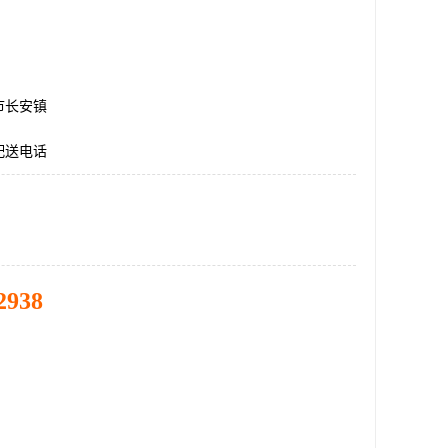
市长安镇
配送电话
2938