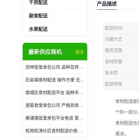
干货配送
产品描述
副食配送
配送时间
水果配送
冷藏方式
服务范围
最新供应商机
更多
食材质量
沥林饭堂承包公司 品种花样丰富 提高员工饮食质量
安全性
石岩镇食材配送 操作方便 无需亲自管理
配送种类
南城区食材配送平台 品种丰富 配送时间较短
食材配送是
道窖食堂承包公司 严格验收 维持供膳品质稳定
**的一部分
麻涌镇饭堂承包平台电话 营养均衡 定期推出新菜式
食材配送也
松岗松涛社区食材配送价格 搭配均匀 菜式品种类别多
需求。