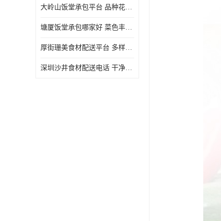
大岭山饭堂承包平台 品种花样丰富 定期推出新菜式
塘厦饭堂承包哪家好 菜色丰富 大幅度降低食材成本
厚街珊美食材配送平台 多样化选择 提高膳食质量
深圳沙井食材配送电话 干净卫生 无需亲自管理