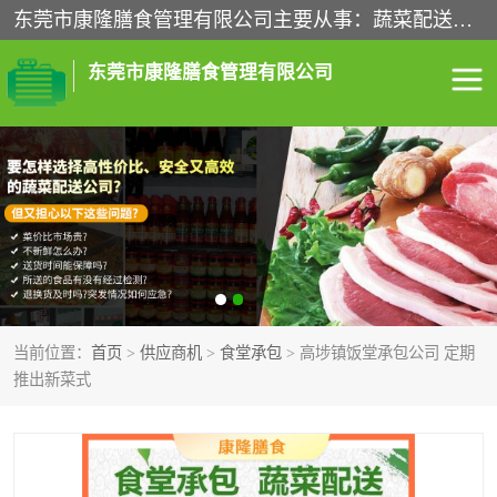
东莞市康隆膳食管理有限公司主要从事：蔬菜配送、食堂承包、企业工厂食堂承包、机关单位食堂承包、调味品配送、粮油配送、干货配送、副食配送、水果配送、海鲜配送等业务，东莞蔬菜配送电话，咨询在线客服。
东莞市康隆膳食管理有限公司
食堂承包
蔬菜配送
粮油配送
鲜肉配送
海鲜配送
食材配送
当前位置：
首页
>
供应商机
>
食堂承包
> 高埗镇饭堂承包公司 定期
调料配送
企业工厂食堂承包
推出新菜式
机关单位食堂承包
调味品配送
干货配送
副食配送