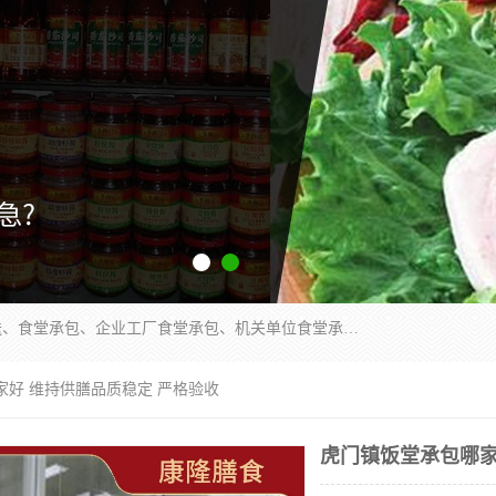
东莞市康隆膳食管理有限公司主要从事：蔬菜配送、食堂承包、企业工厂食堂承包、机关单位食堂承包、调味品配送、粮油配送、干货配送、副食配送、水果配送、海鲜配送等业务，东莞蔬菜配送电话，咨询在线客服。
家好 维持供膳品质稳定 严格验收
虎门镇饭堂承包哪家