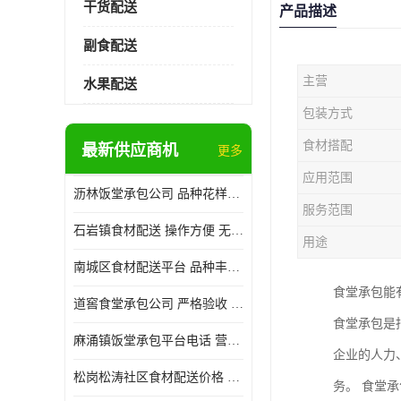
干货配送
产品描述
副食配送
主营
水果配送
包装方式
食材搭配
最新供应商机
更多
应用范围
沥林饭堂承包公司 品种花样丰富 提高员工饮食质量
服务范围
石岩镇食材配送 操作方便 无需亲自管理
用途
南城区食材配送平台 品种丰富 配送时间较短
食堂承包能
道窖食堂承包公司 严格验收 维持供膳品质稳定
食堂承包是
麻涌镇饭堂承包平台电话 营养均衡 定期推出新菜式
企业的人力
松岗松涛社区食材配送价格 搭配均匀 菜式品种类别多
务。 食堂