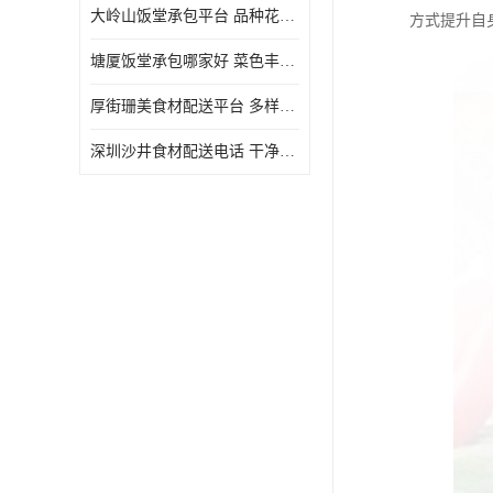
大岭山饭堂承包平台 品种花样丰富 定期推出新菜式
方式提升自
塘厦饭堂承包哪家好 菜色丰富 大幅度降低食材成本
厚街珊美食材配送平台 多样化选择 提高膳食质量
深圳沙井食材配送电话 干净卫生 无需亲自管理