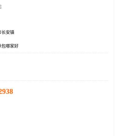
起
市长安镇
承包哪家好
2938