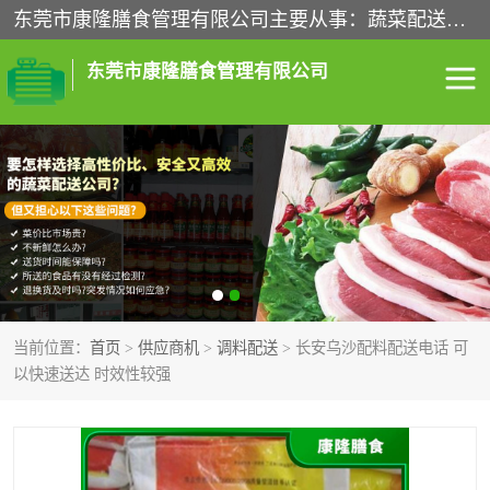
东莞市康隆膳食管理有限公司主要从事：蔬菜配送、食堂承包、企业工厂食堂承包、机关单位食堂承包、调味品配送、粮油配送、干货配送、副食配送、水果配送、海鲜配送等业务，东莞蔬菜配送电话，咨询在线客服。
东莞市康隆膳食管理有限公司
食堂承包
蔬菜配送
粮油配送
鲜肉配送
海鲜配送
食材配送
当前位置：
首页
>
供应商机
>
调料配送
> 长安乌沙配料配送电话 可
调料配送
企业工厂食堂承包
以快速送达 时效性较强
机关单位食堂承包
调味品配送
干货配送
副食配送