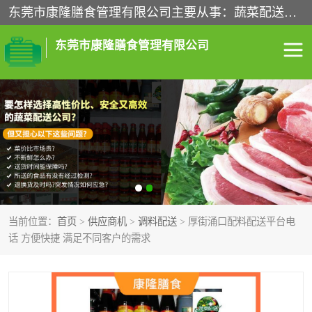
东莞市康隆膳食管理有限公司主要从事：蔬菜配送、食堂承包、企业工厂食堂承包、机关单位食堂承包、调味品配送、粮油配送、干货配送、副食配送、水果配送、海鲜配送等业务，东莞蔬菜配送电话，咨询在线客服。
东莞市康隆膳食管理有限公司
食堂承包
蔬菜配送
粮油配送
鲜肉配送
海鲜配送
食材配送
当前位置：
首页
>
供应商机
>
调料配送
> 厚街涌口配料配送平台电
调料配送
企业工厂食堂承包
话 方便快捷 满足不同客户的需求
机关单位食堂承包
调味品配送
干货配送
副食配送