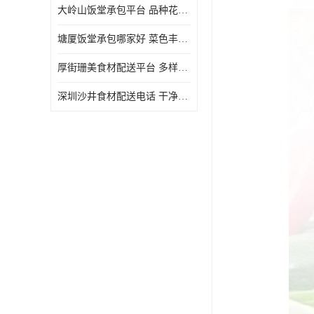
大岭山饭堂承包平台 品种花样丰富 定期推出新菜式
塘厦饭堂承包哪家好 菜色丰富 大幅度降低食材成本
厚街珊美食材配送平台 多样化选择 提高膳食质量
深圳沙井食材配送电话 干净卫生 无需亲自管理