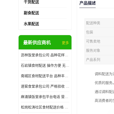
干货配送
产品描述
副食配送
配送种类
水果配送
包装
可售卖地
最新供应商机
更多
服务对象
沥林饭堂承包公司 品种花样丰富 提高员工饮食质量
产品系列
石岩镇食材配送 操作方便 无需亲自管理
调料配送为
南城区食材配送平台 品种丰富 配送时间较短
优质的服务
道窖食堂承包公司 严格验收 维持供膳品质稳定
通过调料配
麻涌镇饭堂承包平台电话 营养均衡 定期推出新菜式
高消费者的
松岗松涛社区食材配送价格 搭配均匀 菜式品种类别多