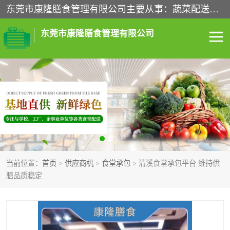
东莞市康隆膳食管理有限公司主要从事：蔬菜配送、食堂承包、企业工厂食堂承包、机关单位食堂承包、调味品配送、粮油配送、干货配送、副食配送、水果配送、海鲜配送等业务，东莞蔬菜配送电话，咨询在线客服。
东莞市康隆膳食管理有限公司
食堂承包
蔬菜配送
粮油配送
鲜肉配送
海鲜配送
食材配送
当前位置：
首页
>
供应商机
>
食堂承包
> 清溪食堂承包平台 维持供
调料配送
企业工厂食堂承包
膳品质稳定
机关单位食堂承包
调味品配送
干货配送
副食配送