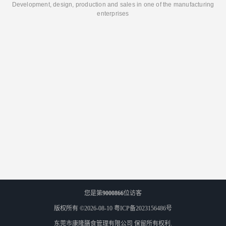
Development, design, production and sales in one of the manufacturing
enterprises
您是第
9000866
位访客
版权所有 ©2026-08-10
粤ICP备2023156486号
东莞市康隆膳食管理有限公司
保留所有权利.