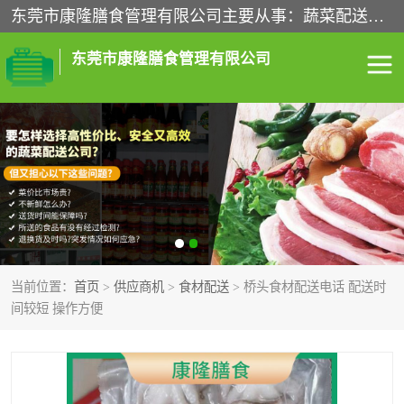
东莞市康隆膳食管理有限公司主要从事：蔬菜配送、食堂承包、企业工厂食堂承包、机关单位食堂承包、调味品配送、粮油配送、干货配送、副食配送、水果配送、海鲜配送等业务，东莞蔬菜配送电话，咨询在线客服。
东莞市康隆膳食管理有限公司
食堂承包
蔬菜配送
粮油配送
鲜肉配送
海鲜配送
食材配送
当前位置：
首页
>
供应商机
>
食材配送
> 桥头食材配送电话 配送时
调料配送
企业工厂食堂承包
间较短 操作方便
机关单位食堂承包
调味品配送
干货配送
副食配送