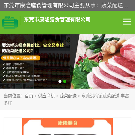
东莞市康隆膳食管理有限公司主要从事：蔬菜配送、食堂承包、企业工厂食堂承包、机关单位食堂承包、调味品配送、粮油配送、干货配送、副食配送、水果配送、海鲜配送等业务，东莞蔬菜配送电话，咨询在线客服。
东莞市康隆膳食管理有限公司
食堂承包
蔬菜配送
粮油配送
鲜肉配送
海鲜配送
食材配送
当前位置：
首页
>
供应商机
>
蔬菜配送
> 东莞洪梅镇蔬菜配送 丰富
调料配送
企业工厂食堂承包
多样
机关单位食堂承包
调味品配送
干货配送
副食配送