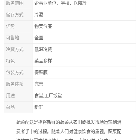
服务范围
企事业单位、学校、医院等
储存方式
冷藏
优势
物美价廉
可售地
全国
冷藏方式
低温冷藏
特色
菜品多样
包装方式
保鲜膜
服务体系
完善
用途
食堂,工厂饭堂
菜品
新鲜
蔬菜配送是指将新鲜的蔬菜从农田或批发市场运输到消
费者手中的过程。随着人们对健康饮食的重视，蔬菜配