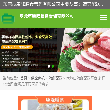
东莞市康隆膳食管理有限公司主要从事：蔬菜配送、食堂承包、企业工厂食堂承包、机关单位食堂承包、调味品配送、粮油配送、干货配送、副食配送、水果配送、海鲜配送等业务，东莞蔬菜配送电话，咨询在线客服。
东莞市康隆膳食管理有限公司
食堂承包
蔬菜配送
粮油配送
鲜肉配送
海鲜配送
食材配送
当前位置：
首页
>
供应商机
>
海鲜配送
> 大岭山海鲜配送平台 多样
调料配送
企业工厂食堂承包
化选择 能满足不同菜品的需求
机关单位食堂承包
调味品配送
干货配送
副食配送