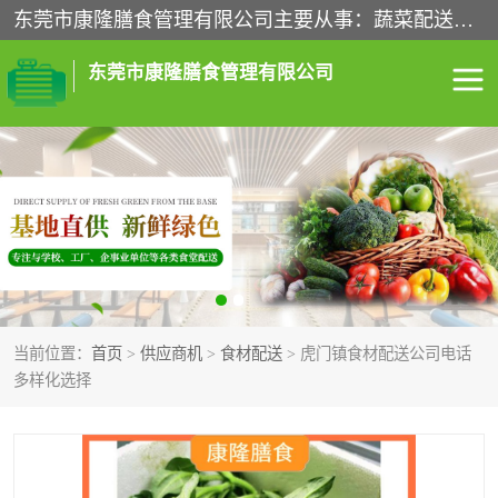
东莞市康隆膳食管理有限公司主要从事：蔬菜配送、食堂承包、企业工厂食堂承包、机关单位食堂承包、调味品配送、粮油配送、干货配送、副食配送、水果配送、海鲜配送等业务，东莞蔬菜配送电话，咨询在线客服。
东莞市康隆膳食管理有限公司
食堂承包
蔬菜配送
粮油配送
鲜肉配送
海鲜配送
食材配送
当前位置：
首页
>
供应商机
>
食材配送
> 虎门镇食材配送公司电话
调料配送
企业工厂食堂承包
多样化选择
机关单位食堂承包
调味品配送
干货配送
副食配送