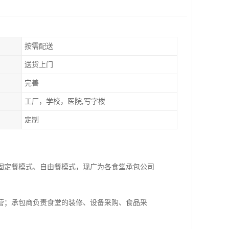
按需配送
送货上门
完善
工厂，学校，医院,写字楼
定制
固定餐模式、自由餐模式，现广为各食堂承包公司
营；承包商负责食堂的装修、设备采购、食品采
。