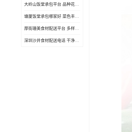
大岭山饭堂承包平台 品种花样丰富 定期推出新菜式
塘厦饭堂承包哪家好 菜色丰富 大幅度降低食材成本
厚街珊美食材配送平台 多样化选择 提高膳食质量
深圳沙井食材配送电话 干净卫生 无需亲自管理