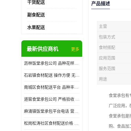
干货配送
产品描述
副食配送
主营
水果配送
包装方式
食材搭配
最新供应商机
更多
应用范围
沥林饭堂承包公司 品种花样丰富 提高员工饮食质量
服务范围
石岩镇食材配送 操作方便 无需亲自管理
用途
南城区食材配送平台 品种丰富 配送时间较短
食堂承包有
道窖食堂承包公司 严格验收 维持供膳品质稳定
广泛应用，
麻涌镇饭堂承包平台电话 营养均衡 定期推出新菜式
食堂承包是
松岗松涛社区食材配送价格 搭配均匀 菜式品种类别多
购、食品加