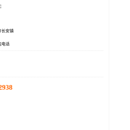
起
市长安镇
包电话
2938